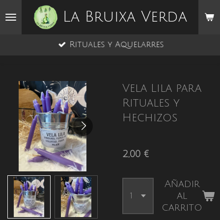
Ir
La Bruixa Verda
al
contenido
Rituales y Aquelarres
principal
Vela Lila para
Rituales y
Hechizos
2,00 €
Añadir
al
carrito