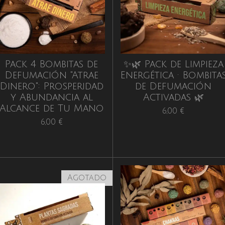
Pack 4 Bombitas de
✨🌿 Pack de Limpieza
Defumación "Atrae
Energética · Bombita
Dinero": Prosperidad
de Defumación
y Abundancia al
Activadas 🌿
Alcance de Tu Mano
6,00 €
6,00 €
Agotado