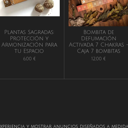
Plantas Sagradas:
Bombita de
Protección y
Defumación
Armonización para
Activada 7 Chakras 
tu Espacio
Caja 7 bombitas
6,00 €
12,00 €
 experiencia y mostrar anuncios diseñados a medida