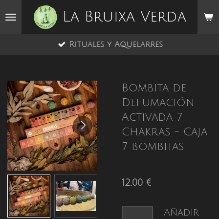
Ir
La Bruixa Verda
al
contenido
Rituales y Aquelarres
principal
Bombita de
Defumación
Activada 7
Chakras - Caja
7 bombitas
12,00 €
Añadir