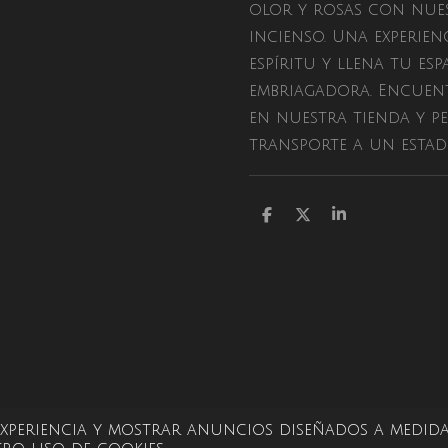
olor y rosas con nues
incienso. Una experien
espíritu y llena tu e
embriagadora. Encuent
en nuestra tienda y p
transporte a un estad
C
C
C
o
o
o
m
m
m
p
p
p
a
a
a
r
r
r
t
t
t
i
i
i
r
r
r
 experiencia y mostrar anuncios diseñados a medida