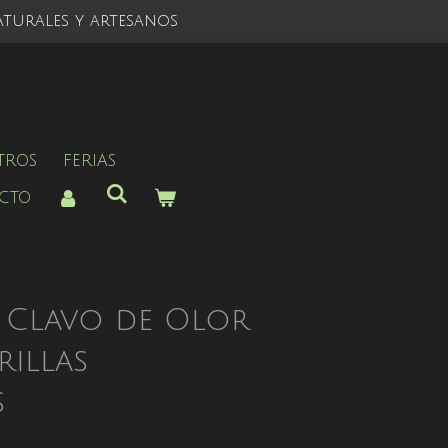
turales y artesanos
TROS
FERIAS
CTO
 Clavo de Olor
rillas
s