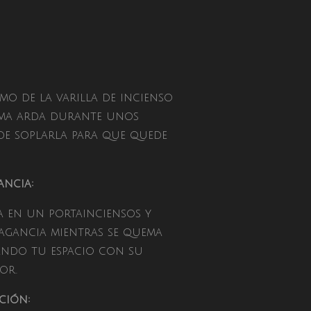
emo de la varilla de incienso
lama arda durante unos
de soplarla para que quede
ancia:
a en un portainciensos y
ragancia mientras se quema
ando tu espacio con su
or.
ción: