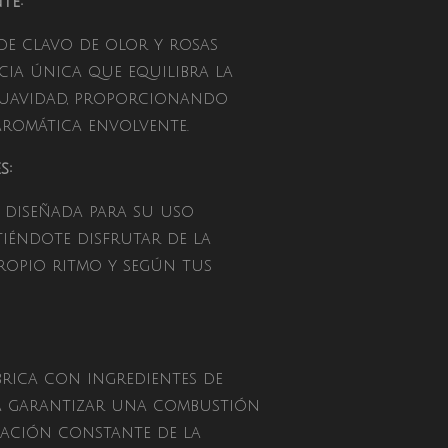
te:
de clavo de olor y rosas
ia única que equilibra la
 suavidad, proporcionando
aromática envolvente.
s:
á diseñada para su uso
tiéndote disfrutar de la
ropio ritmo y según tus
abrica con ingredientes de
ra garantizar una combustión
ración constante de la