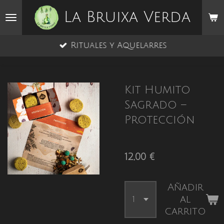
Ir
La Bruixa Verda
al
contenido
Rituales y Aquelarres
principal
Kit Humito
Sagrado –
Protección
12,00 €
Añadir
al
carrito