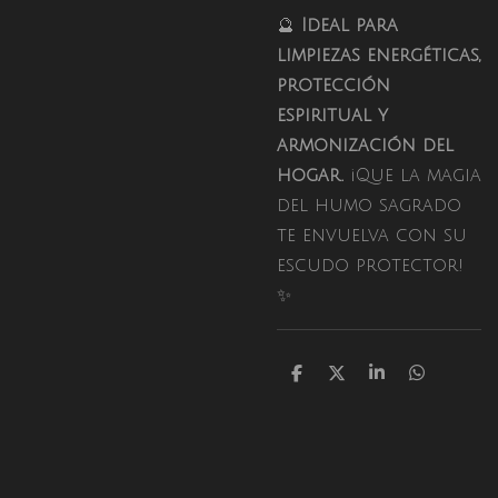
🔮
Ideal para
limpiezas energéticas,
protección
espiritual y
armonización del
hogar.
¡Que la magia
del humo sagrado
te envuelva con su
escudo protector!
✨
C
C
C
C
o
o
o
o
m
m
m
m
p
p
p
p
a
a
a
a
r
r
r
r
t
t
t
t