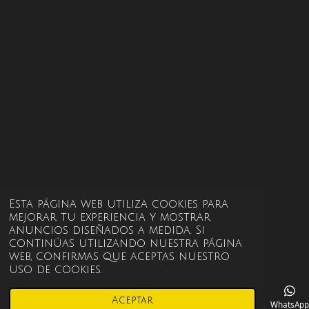
i
i
i
i
r
r
r
r
Esta página web utiliza cookies para
mejorar tu experiencia y mostrar
anuncios diseñados a medida. Si
continúas utilizando nuestra página
web, confirmas que aceptas nuestro
uso de cookies.
Aceptar
Correo electrónico
Instagram
WhatsApp