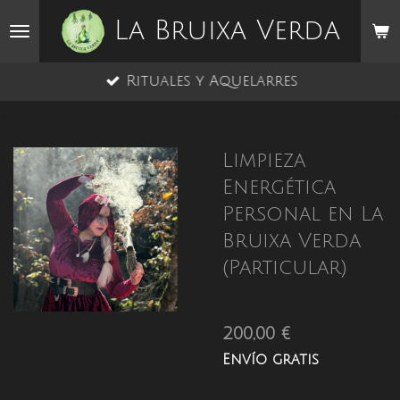
Ir
La Bruixa Verda
al
contenido
Rituales y Aquelarres
principal
Limpieza
Energética
Personal en La
Bruixa Verda
(Particular)
200,00 €
Envío gratis