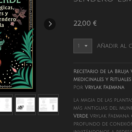
22,00 €
Añadir al 
Recetario de la Bruja 
Medicinales y Rituale
Por
Vrylak Faemana
La magia de las planta
más antiguas del mun
Verde
, Vrylak Faeman
profundo de conexión 