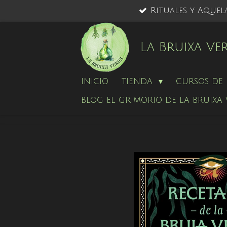
Rituales y Aquel
Ir
al
contenido
La Bruixa Ve
principal
INICIO
TIENDA
CURSOS DE 
BLOG EL GRIMORIO DE LA BRUIXA