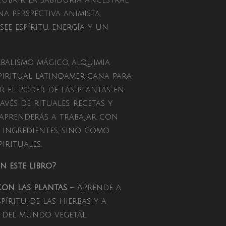
ubrir la sabiduría ancestral
a perspectiva animista,
e espíritu, energía y un
balismo mágico, alquimia
piritual latinoamericana para
 el poder de las plantas en
avés de rituales, recetas y
 aprenderás a trabajar con
ingredientes, sino como
irituales.
 este libro?
con las plantas
– Aprende a
píritu de las hierbas y a
 del mundo vegetal.