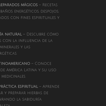
 preparados mágicos
– Recetas
 baños energéticos, despojos,
ados con fines espirituales y
ía natural
– Descubre cómo
s con la influencia de la
minerales y las
géticas.
tinoamericano
– Conoce
 de América Latina y su uso
 medicinales.
práctica espiritual
– Aprende
r y preparar hierbas de
nrando la sabiduría
leza.