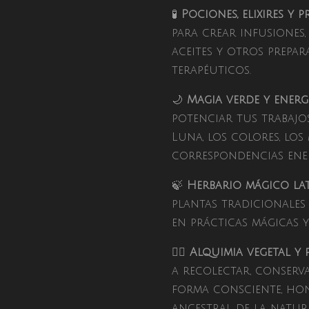
🧪
Pociones, elixires y
para crear infusiones,
aceites y otros prepar
terapéuticos.
🌙
Magia verde y energ
potenciar tus trabajo
Luna, los colores, los 
correspondencias ener
🍃
Herbario mágico la
plantas tradicionales
en prácticas mágicas y
🧙‍♀️
Alquimia vegetal y 
a recolectar, conserva
forma consciente, ho
ancestral de la natura