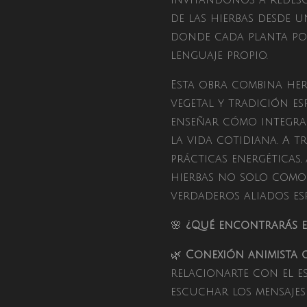
invitándonos a redesc
de las hierbas desde un
donde cada planta pose
lenguaje propio.
Esta obra combina her
vegetal y tradición es
enseñar cómo integrar
la vida cotidiana. A tr
prácticas energéticas,
hierbas no solo como 
verdaderos aliados esp
🌸
¿Qué encontrarás en
🌿
Conexión animista 
relacionarte con el es
escuchar los mensajes