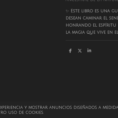
✨
Este libro es una g
desean caminar el send
honrando el espíritu 
la magia que vive en 
C
C
C
o
o
o
m
m
m
p
p
p
a
a
a
r
r
r
t
t
t
i
i
i
r
r
r
 experiencia y mostrar anuncios diseñados a medida
ro uso de cookies.