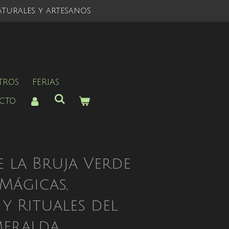
turales y artesanos
TROS
FERIAS
CTO
e la Bruja Verde
Mágicas,
y Rituales del
meralda