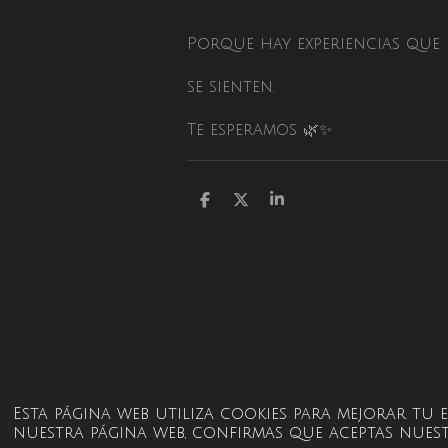
Porque hay experiencias que 
se sienten.
Te esperamos 🌿✨
C
C
C
o
o
o
m
m
m
p
p
p
a
a
a
r
r
r
t
t
t
i
i
i
r
r
r
Esta página web utiliza cookies para mejorar tu
nuestra página web, confirmas que aceptas nuest