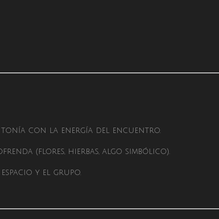
ntonía con la energía del encuentro.
renda (flores, hierbas, algo simbólico).
 espacio y el grupo.