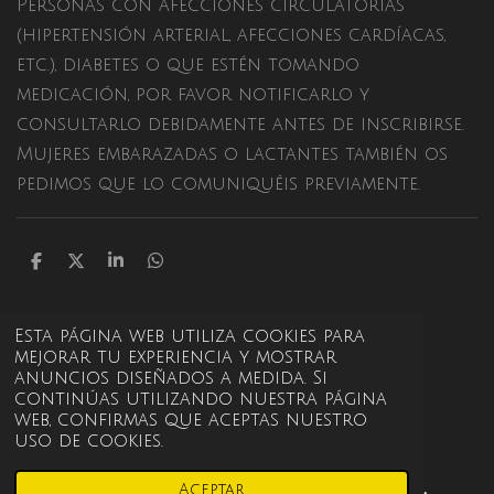
Personas con afecciones circulatorias
(hipertensión arterial, afecciones cardíacas,
etc.), diabetes o que estén tomando
medicación, por favor notificarlo y
consultarlo debidamente antes de inscribirse.
Mujeres embarazadas o lactantes también os
pedimos que lo comuniquéis previamente.
C
C
C
C
o
o
o
o
m
m
m
m
p
p
p
p
Esta página web utiliza cookies para
a
a
a
a
r
r
r
r
mejorar tu experiencia y mostrar
t
t
t
t
anuncios diseñados a medida. Si
i
i
i
i
continúas utilizando nuestra página
r
r
r
r
web, confirmas que aceptas nuestro
uso de cookies.
Aceptar