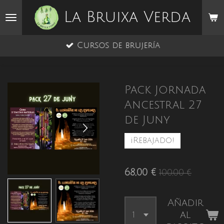
Ir
La Bruixa Verda
al
contenido
Cursos de brujería
principal
Pack Jornada
Ancestral 27
de Juny
¡Rebajado!
68,00 €
100,00 €
Añadir
al